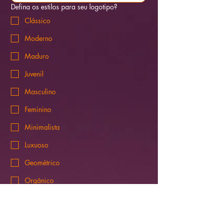
Defina os estilos para seu logotipo?
Clássico
Moderno
Maduro
Juvenil
Masculino
Feminino
Minimalista
Luxuoso
Geométrico
Orgânico
Abstrato
Literal